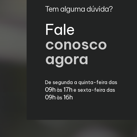
Tem alguma dúvida?
Fale
conosco
agora
De segunda a quinta-feira das
09h
17h
às
e sexta-feira das
09h
16h
às