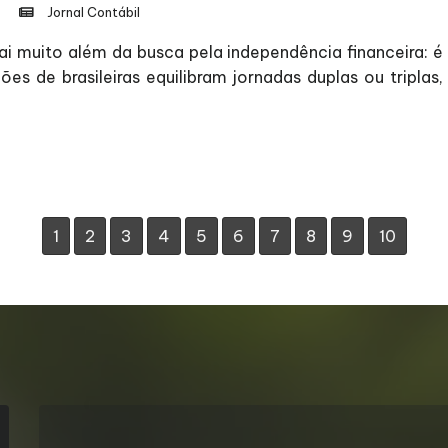
Jornal Contábil
 muito além da busca pela independência financeira: é 
ões de brasileiras equilibram jornadas duplas ou tripla
1
2
3
4
5
6
7
8
9
10