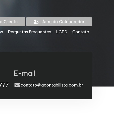
o Cliente
Área do Colaborador
os
Perguntas Frequentes
LGPD
Contato
E-mail
777
contato@acontabilista.com.br