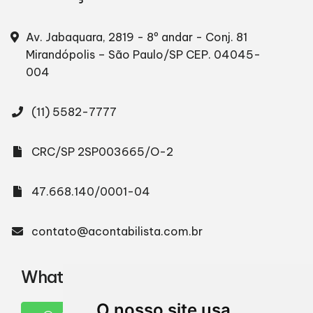
Av. Jabaquara, 2819 - 8º andar - Conj. 81
Mirandópolis – São Paulo/SP
CEP. 04045-
004
(11) 5582-7777
CRC/SP 2SP003665/O-2
47.668.140/0001-04
contato@acontabilista.com.br
WhatsApp
O nosso site usa