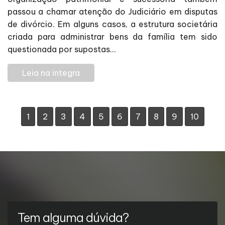
passou a chamar atenção do Judiciário em disputas
de divórcio. Em alguns casos, a estrutura societária
criada para administrar bens da família tem sido
questionada por supostas...
Leia na integra
1
2
3
4
5
6
7
8
9
10
Tem alguma dúvida?