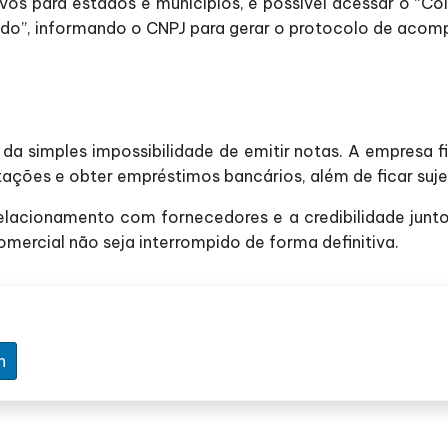
os para estados e municípios, é possível acessar o “Cole
stado”, informando o CNPJ para gerar o protocolo de aco
m da simples impossibilidade de emitir notas. A empresa
citações e obter empréstimos bancários, além de ficar suj
lacionamento com fornecedores e a credibilidade junto 
omercial não seja interrompido de forma definitiva.
n