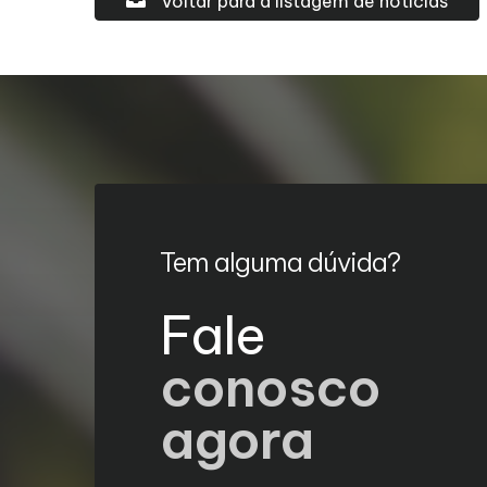
Voltar para a listagem de notícias
Tem alguma dúvida?
Fale
conosco
agora