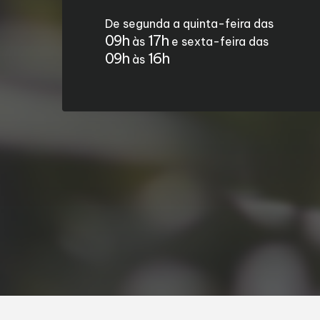
De segunda a quinta-feira das
09h
17h
às
e sexta-feira das
09h
16h
às