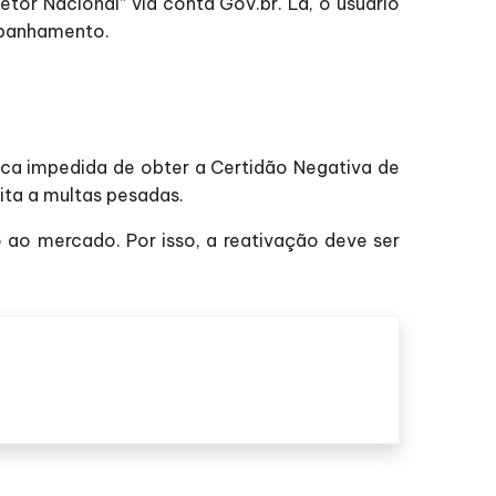
tor Nacional” via conta Gov.br. Lá, o usuário
mpanhamento.
 fica impedida de obter a Certidão Negativa de
eita a multas pesadas.
ao mercado. Por isso, a reativação deve ser