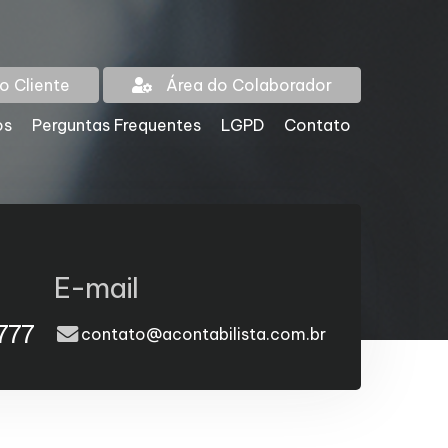
o Cliente
Área do Colaborador
os
Perguntas Frequentes
LGPD
Contato
E-mail
777
contato@acontabilista.com.br