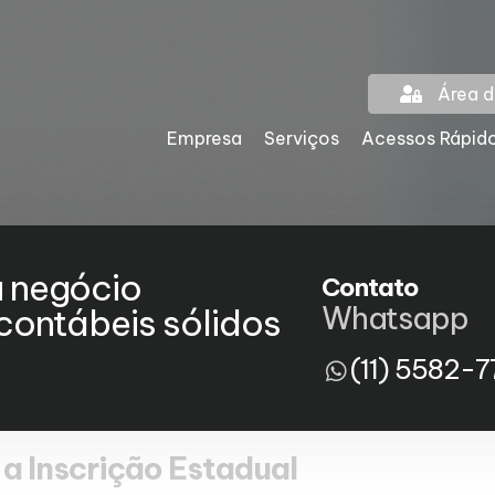
Área d
Empresa
Serviços
Acessos Rápid
u negócio
Contato
Whatsapp
ontábeis sólidos
(11) 5582-7
 a Inscrição Estadual