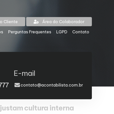
o Cliente
Área do Colaborador
os
Perguntas Frequentes
LGPD
Contato
E-mail
777
contato@acontabilista.com.br
ustam cultura interna