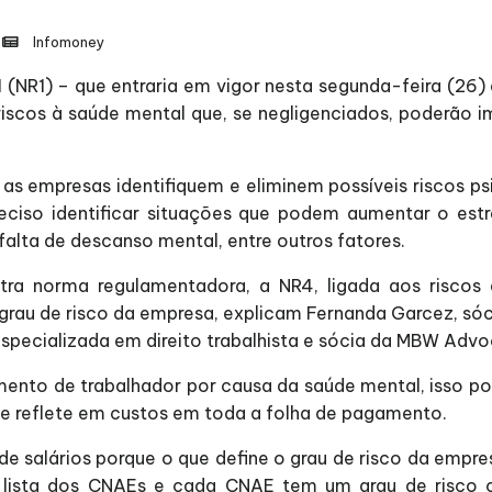
Infomoney
(NR1) – que entraria em vigor nesta segunda-feira (26)
riscos à saúde mental que, se negligenciados, poderão im
as empresas identifiquem e eliminem possíveis riscos p
preciso identificar situações que podem aumentar o est
falta de descanso mental, entre outros fatores.
ra norma regulamentadora, a NR4, ligada aos riscos d
grau de risco da empresa, explicam Fernanda Garcez, só
specializada em direito trabalhista e sócia da MBW Advo
mento de trabalhador por causa da saúde mental, isso 
ue reflete em custos em toda a folha de pagamento.
de salários porque o que define o grau de risco da emp
lista dos CNAEs e cada CNAE tem um grau de risco co