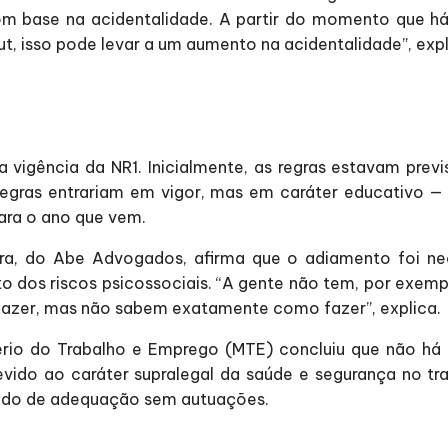
 com base na acidentalidade. A partir do momento que 
, isso pode levar a um aumento na acidentalidade”, exp
a vigência da NR1. Inicialmente, as regras estavam pre
egras entrariam em vigor, mas em caráter educativo —
para o ano que vem.
reira, do Abe Advogados, afirma que o adiamento foi n
dos riscos psicossociais. “A gente não tem, por exemp
fazer, mas não sabem exatamente como fazer”, explica.
stério do Trabalho e Emprego (MTE) concluiu que não há 
ido ao caráter supralegal da saúde e segurança no trab
eríodo de adequação sem autuações.