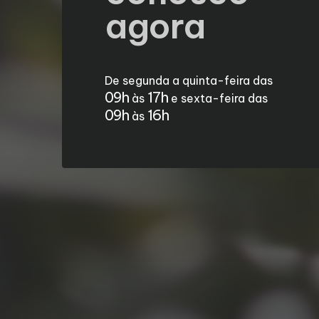
agora
De segunda a quinta-feira das
09h
17h
às
e sexta-feira das
09h
16h
às