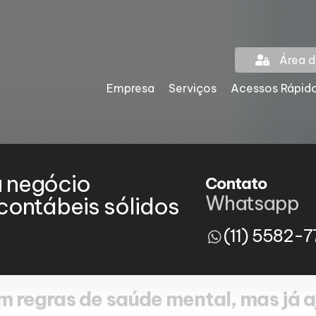
Área d
Empresa
Serviços
Acessos Rápid
u negócio
Contato
Whatsapp
ontábeis sólidos
(11) 5582-7
regras de saúde mental, mas já aj