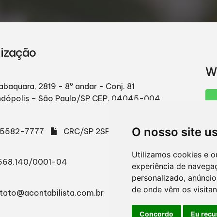
lização
W
abaquara, 2819 - 8º andar - Conj. 81
ndópolis – São Paulo/SP
CEP. 04045-004
O nosso site u
) 5582-7777
CRC/SP 2SP003665/O-2
Utilizamos cookies e o
668.140/0001-04
experiência de navega
personalizado, anúncios
de onde vêm os visitan
tato@acontabilista.com.br
Concordo
Eu recu