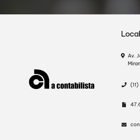
Loca
Av. J
Mira
(11
47.
con