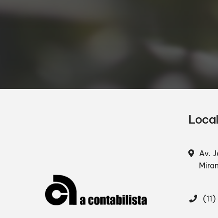
Loca
Av. J
Mira
(11