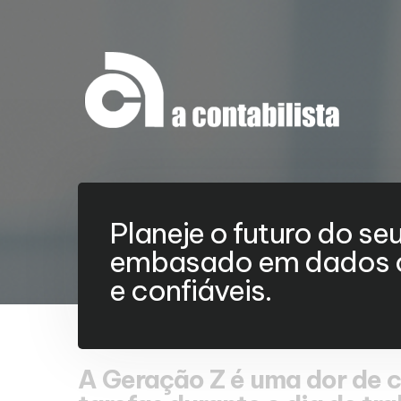
Planeje o futuro do se
embasado em dados c
e confiáveis.
A Geração Z é uma dor de 