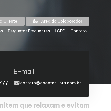
o Cliente
Área do Colaborador
os
Perguntas Frequentes
LGPD
Contato
E-mail
777
contato@acontabilista.com.br
mitem que relaxam e evitam