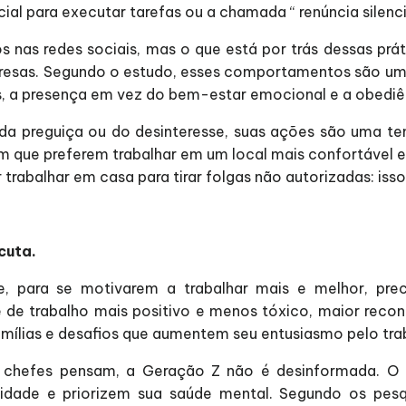
cial para executar tarefas ou a chamada “ renúncia silenci
 nas redes sociais, mas o que está por trás dessas prát
resas. Segundo o estudo, esses comportamentos são uma 
, a presença em vez do bem-estar emocional e a obediê
a preguiça ou do desinteresse, suas ações são uma tent
am que preferem trabalhar em um local mais confortável
rabalhar em casa para tirar folgas não autorizadas: isso 
cuta.
, para se motivarem a trabalhar mais e melhor, pre
e trabalho mais positivo e menos tóxico, maior reconhe
famílias e desafios que aumentem seu entusiasmo pelo tra
s chefes pensam, a Geração Z não é desinformada. O 
idade e priorizem sua saúde mental. Segundo os pesqui