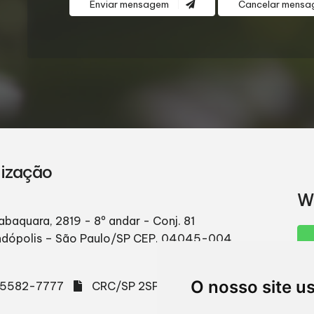
Enviar mensagem
Cancelar mens
lização
W
abaquara, 2819 - 8º andar - Conj. 81
ndópolis – São Paulo/SP
CEP. 04045-004
O nosso site u
) 5582-7777
CRC/SP 2SP003665/O-2