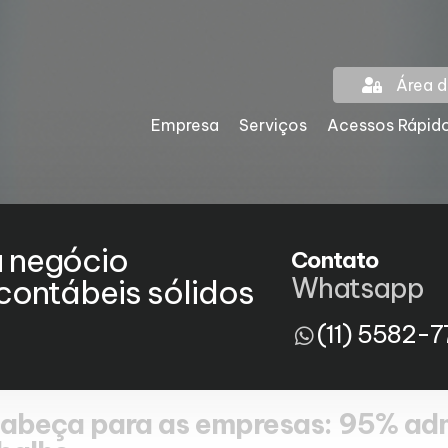
Área d
Empresa
Serviços
Acessos Rápid
u negócio
Contato
Whatsapp
ontábeis sólidos
(11) 5582-7
cabeça para as empresas: 95% ad