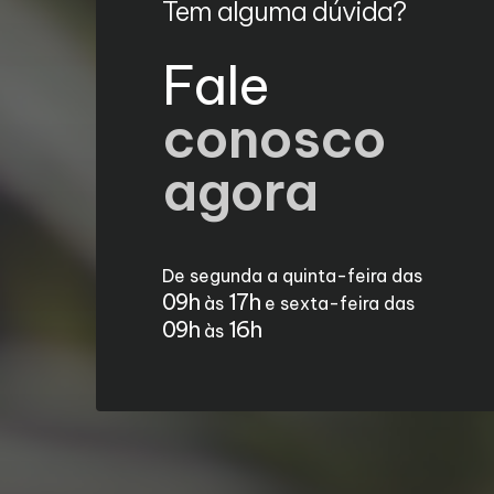
Tem alguma dúvida?
Fale
conosco
agora
De segunda a quinta-feira das
09h
17h
às
e sexta-feira das
09h
16h
às