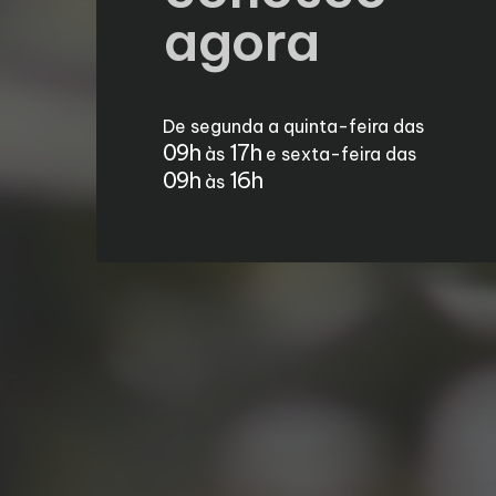
agora
De segunda a quinta-feira das
09h
17h
às
e sexta-feira das
09h
16h
às