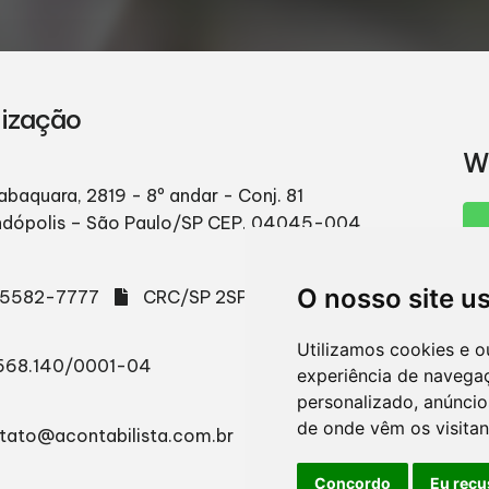
lização
W
abaquara, 2819 - 8º andar - Conj. 81
ndópolis – São Paulo/SP
CEP. 04045-004
O nosso site u
) 5582-7777
CRC/SP 2SP003665/O-2
Utilizamos cookies e o
668.140/0001-04
experiência de navega
personalizado, anúncios
de onde vêm os visitan
tato@acontabilista.com.br
Concordo
Eu recu