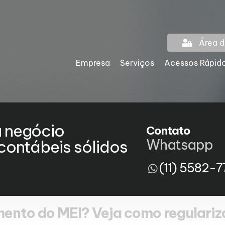
Área d
Empresa
Serviços
Acessos Rápid
u negócio
Contato
Whatsapp
ontábeis sólidos
(11) 5582-7
amento do MEI? Veja como regulariz