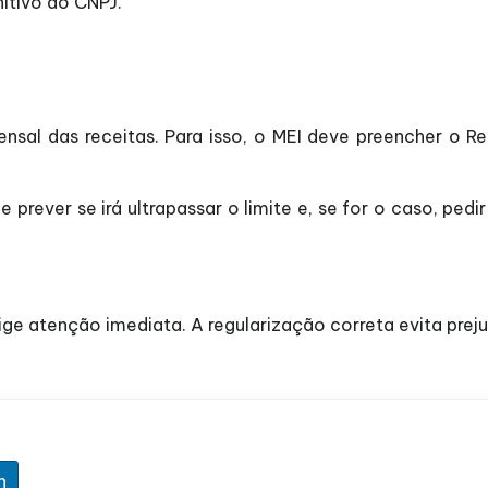
itivo do CNPJ.
 das receitas. Para isso, o MEI deve preencher o Rel
rever se irá ultrapassar o limite e, se for o caso, ped
ige atenção imediata. A regularização correta evita pre
n