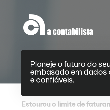
Planeje o futuro do se
embasado em dados c
e confiáveis.
Estourou o limite de fatur