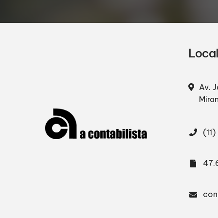
Loca
Av. J
Mira
(11
47.
con