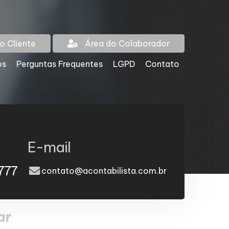
o Cliente
Área do Colaborador
os
Perguntas Frequentes
LGPD
Contato
E-mail
777
contato@acontabilista.com.br
ar