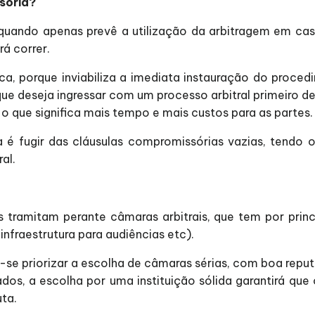
ssória?
 quando apenas prevê a utilização da arbitragem em caso
á correr.
a, porque inviabiliza a imediata instauração do proce
 que deseja ingressar com um processo arbitral primeiro d
o que significa mais tempo e mais custos para as partes.
 é fugir das cláusulas compromissórias vazias, tendo o
al.
is tramitam perante câmaras arbitrais, que tem por prin
nfraestrutura para audiências etc).
-se priorizar a escolha de câmaras sérias, com boa rep
dos, a escolha por uma instituição sólida garantirá qu
ta.