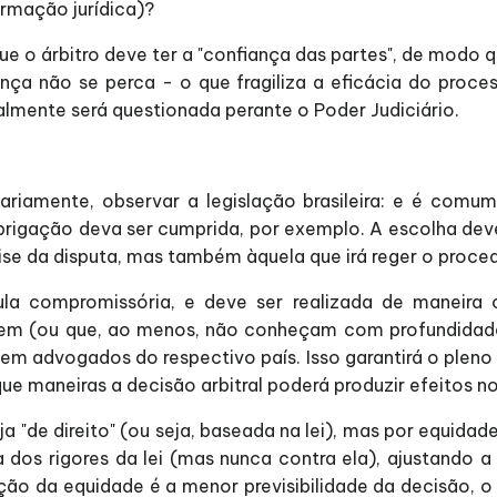
formação jurídica)?
ue o árbitro deve ter a "confiança das partes", de modo
nça não se perca - o que fragiliza a eficácia do proces
almente será questionada perante o Poder Judiciário.
ariamente, observar a legislação brasileira: e é comum
brigação deva ser cumprida, por exemplo. A escolha deve 
lise da disputa, mas também àquela que irá reger o proced
ula compromissória, e deve ser realizada de maneira 
ecem (ou que, ao menos, não conheçam com profundidad
ltem advogados do respectivo país. Isso garantirá o ple
maneiras a decisão arbitral poderá produzir efeitos no 
ja "de direito" (ou seja, baseada na lei), mas por equidad
ra dos rigores da lei (mas nunca contra ela), ajustand
ação da equidade é a menor previsibilidade da decisão, 