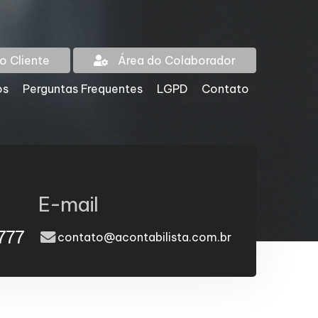
o Cliente
Área do Colaborador
os
Perguntas Frequentes
LGPD
Contato
E-mail
777
contato@acontabilista.com.br