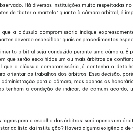
bservado. Há diversas instituições muito respeitadas no B
es de "bater o martelo" quanto à câmara arbitral, é imp
el que a cláusula compromissória indique expressamen
artes deverão especificar quais os procedimentos especí
imento arbitral seja conduzido perante uma câmara. É p
m que serão escolhidos um ou mais árbitros de confia
vel que a cláusula compromissória já contenha o deta
a orientar os trabalhos dos árbitros. Essa decisão, po
administração para a câmara, mas apenas os honorários 
rtes tenham a condição de indicar, de comum acordo,
s regras para a escolha dos árbitros: será apenas um árbit
nstar da lista da instituição? Haverá alguma exigência de