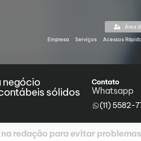
Área d
Empresa
Serviços
Acessos Rápid
u negócio
Contato
Whatsapp
ontábeis sólidos
(11) 5582-7
s na redação para evitar problemas