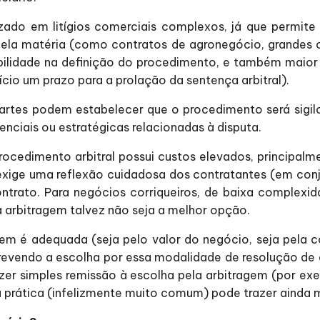
izado em litígios comerciais complexos, já que permi
ela matéria (como contratos de agronegócio, grandes obr
ibilidade na definição do procedimento, e também maior 
nício um prazo para a prolação da sentença arbitral).
rtes podem estabelecer que o procedimento será sigilos
iais ou estratégicas relacionadas à disputa.
rocedimento arbitral possui custos elevados, principal
 exige uma reflexão cuidadosa dos contratantes (em co
trato. Para negócios corriqueiros, de baixa complexid
, a arbitragem talvez não seja a melhor opção.
em é adequada (seja pelo valor do negócio, seja pela 
revendo a escolha por essa modalidade de resolução de
fazer simples remissão à escolha pela arbitragem (por e
sa prática (infelizmente muito comum) pode trazer ainda 