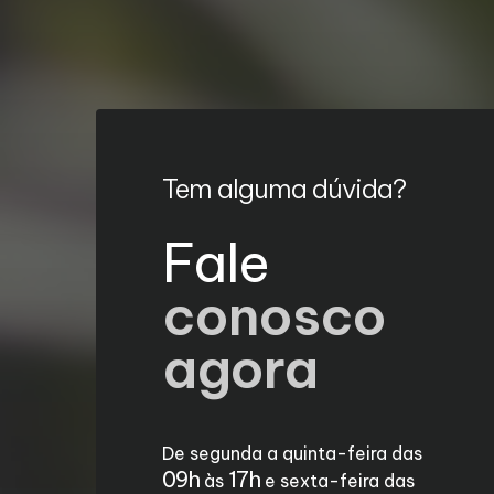
Tem alguma dúvida?
Fale
conosco
agora
De segunda a quinta-feira das
09h
17h
às
e sexta-feira das