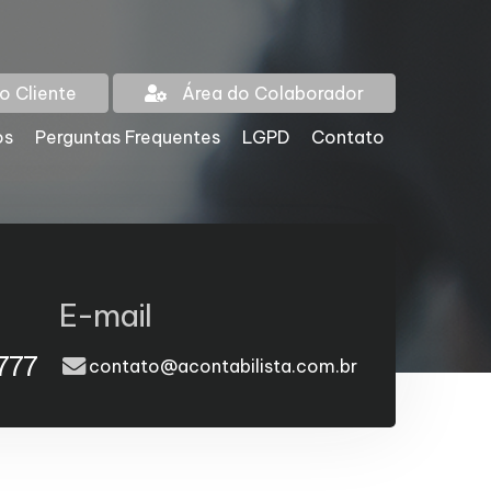
o Cliente
Área do Colaborador
os
Perguntas Frequentes
LGPD
Contato
E-mail
777
contato@acontabilista.com.br