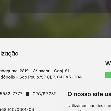
lização
W
abaquara, 2819 - 8º andar - Conj. 81
ndópolis – São Paulo/SP
CEP. 04045-004
O nosso site u
) 5582-7777
CRC/SP 2SP003665/O-2
Utilizamos cookies e o
668.140/0001-04