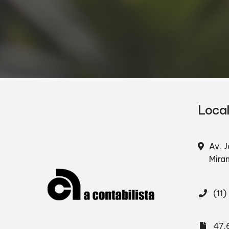
Loca
Av. J
Mira
(11
47.