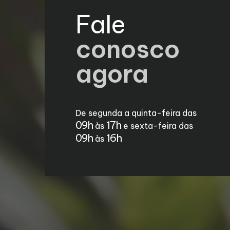
Fale
conosco
agora
De segunda a quinta-feira das
09h
17h
às
e sexta-feira das
09h
16h
às